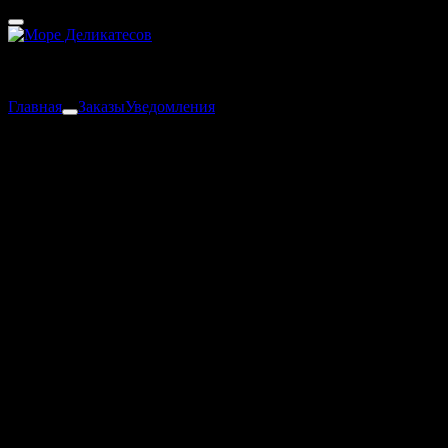
Владивосток / Артем
60 - 80 мин
К сожалению, ничего не найдено
Главная
Заказы
Уведомления