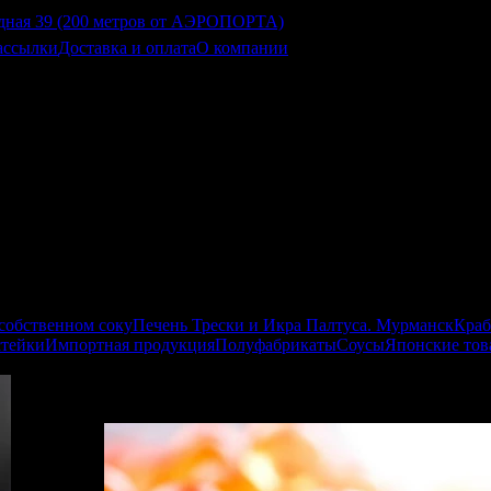
ассылки
Доставка и оплата
О компании
 собственном соку
Печень Трески и Икра Палтуса. Мурманск
Краб
стейки
Импортная продукция
Полуфабрикаты
Соусы
Японские тов