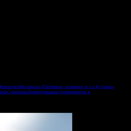
Креветки
Моллюски (Гребешок, осьминог и т.п.)
Сушено-
ары
Сувениры
Термоупаковка (термопакеты и