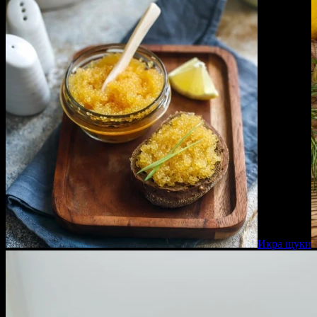
Икра щуки