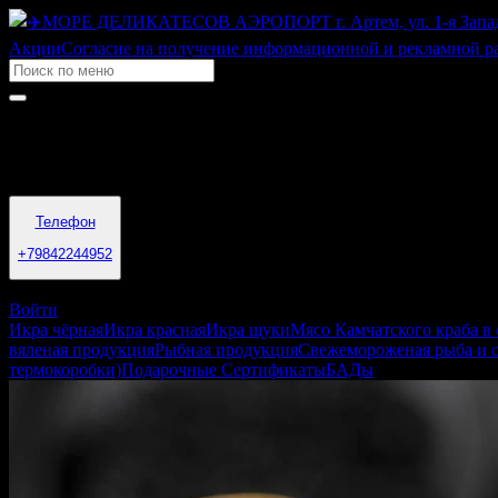
Акции
Согласие на получение информационной и рекламной р
Время работы
06:00 - 20:00
Телефон
+79842244952
Артем
Войти
Икра чёрная
Икра красная
Икра щуки
Мясо Камчатского краба в
вяленая продукция
Рыбная продукция
Свежемороженая рыба и 
термокоробки)
Подарочные Сертификаты
БАДы