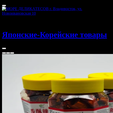
Г. Владивосток, Новоивановская 10
40 - 60 мин
Японские-Корейские товары