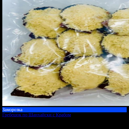
Заморозка
Гребешок по Шанхайски с Крабом
500 г
800 ₽