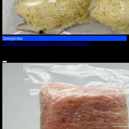
Заморозка
Гребешок по шанхайски с соусом Бешамель
500 г
800 ₽